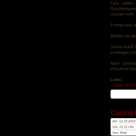
Fans warten 
Synchronsprec
machen solle.
Prompt kam au
Werden wir als
Solche AnkÃ¼n
schweigen sic
Nach Umstruk
erfreuliche Nac
Links:
-
Tweet von P
Casting 
Am: 12.03.2014
Um: 21:21 Uhr
Von: Robi