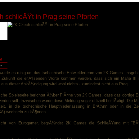
 schlieÃŸt in Prag seine Pforten
e
en
 wurde es ruhig um das tschechische Entwicklerteam von 2K Games. Insgehei
 Zukunft die erlÃ¶senden Worte kommen werden, dass sich ein Mafia III 
h aus dieser AnkÃ¼ndigung wird wohl nichts - zumindest nicht aus Prag.
sche Spieleseite berichtet Ã¼ber PlÃ¤ne von 2K Games, dass das dortige En
rden soll. Inzwischen wurde diese Meldung sogar offiziell bestÃ¤tigt. Die Mi
keit, in die tschechische Hauptniederlassung in BrÃ¼nn oder in die Zen
USA) wechseln zu kÃ¶nnen.
richt von Eurogamer, begrÃ¼ndet 2K Games die SchlieÃŸung mit "BÃ