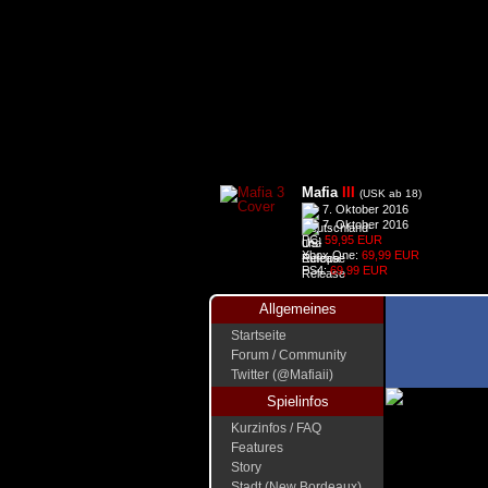
Mafia
III
(USK ab 18)
7. Oktober 2016
7. Oktober 2016
PC:
59,95 EUR
Xbox One:
69,99 EUR
PS4:
69,99 EUR
Allgemeines
Startseite
Forum / Community
Twitter (@Mafiaii)
Spielinfos
Kurzinfos / FAQ
Features
Story
Stadt (New Bordeaux)