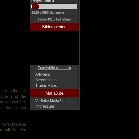
Playstation 4
15.9% (686 Stimmen)
Bisher 4315 Teilnehmer
Bildergalerien
Zufallsbild ansehen
Artworks
Screenshots
Trailer-Fotos
uf zu sehen ist
Mafia3.de
ante sind die
Verlinke Mafia3.de
trahlt werden.
Impressum
e: Neben drei
n. Verschiedene
 soll. Bei den