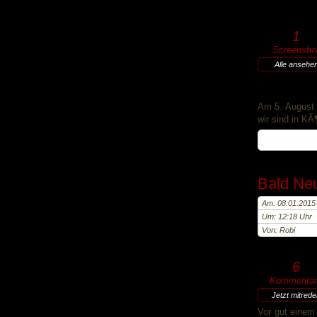
1
Screensho
Alle ansehe
Am 5. August 
wir sind in KÃ
Bald Neu
Am: 08.01.2015
Um: 12:18 Uhr
Von: Robi
6
Kommentar
Jetzt mitred
Vor gut einem