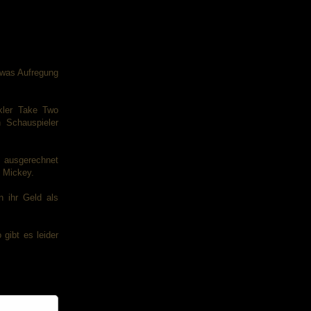
twas Aufregung
kler Take Two
 Schauspieler
n ausgerechnet
d Mickey.
n ihr Geld als
gibt es leider