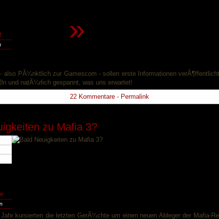
»
t
n
- also PÃ¼nktlich zur Gamescom - sollen erste Informationen verÃ¶ffentlich
¶ln und natÃ¼rlich gespannt, was uns erwartet!
22 Kommentare
-
Permalink
igkeiten zu Mafia 3?
e
en
 Jahr kursierten die letzten GerÃ¼chte um einen neuen Ableger der Mafia-Rei