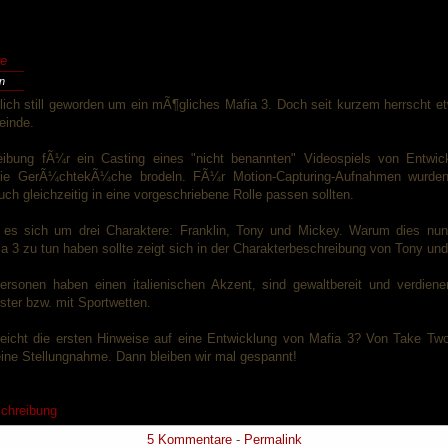
e
en
mlich still geworden um ein mÃ¶gliches Mafia 3. Doch seit kurzem herrscht e
einde.
eibung fÃ¼r ein Casting eines "nicht benannten" Videospiels von Entwic
 die GerÃ¼chtekÃ¼che brodeln. FÃ¼r Motion-Capturing-Aufnahmen wurden
uch gleichzeitig in eine vorgeschriebene Rolle passen sollten.
 es sich um drei Charaktere: Franklin, Tony und Mickey. Warum dies nu
a 3 zu tun haben sollte zeigt sich in der Charakterbeschreibung von Tony un
Personen haben einen italienischen Akzent, sind gewaltbereit und verdiene
ter bzw. mit Sportwetten.
lleicht die ersten Hinweise auf eine Entwicklung von Mafia 3? Von Take Two 
eine Stellungnahme. Dann bleiben wir mal gespannt!
schreibung
5 Kommentare
-
Permalink