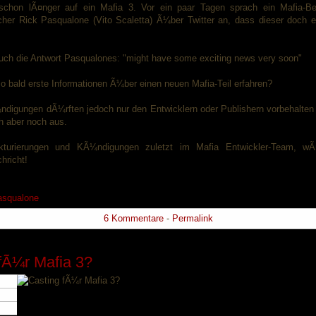
schon lÃ¤nger auf ein Mafia 3. Vor ein paar Tagen sprach ein Mafia-Beg
her Rick Pasqualone (Vito Scaletta) Ã¼ber Twitter an, dass dieser doch e
ch die Antwort Pasqualones: "might have some exciting news very soon"
o bald erste Informationen Ã¼ber einen neuen Mafia-Teil erfahren?
digungen dÃ¼rften jedoch nur den Entwicklern oder Publishern vorbehalten 
h aber noch aus.
turierungen und KÃ¼ndigungen zuletzt im Mafia Entwickler-Team, wÃ
hricht!
asqualone
6 Kommentare
-
Permalink
fÃ¼r Mafia 3?