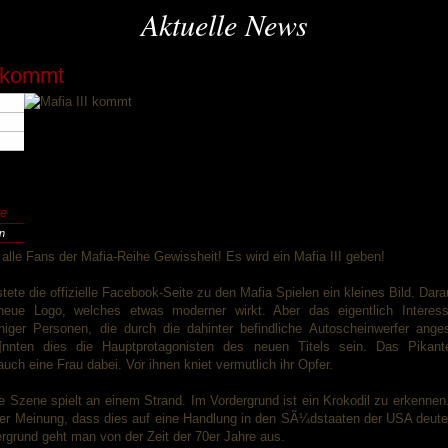
Aktuelle News
I kommt
e
en
alle Fans der Mafia-Reihe Gewissheit! Es wird ein Mafia III geben!
tete die offizielle Facebook-Seite zu den Mafia Spielen ein kleines Bild. Dara
eue Logo, welches etwas moderner wirkt. Aber das eigentlich Interess
iniger Personen, die durch die dahinter befindliche Autoscheinwerfer anges
¶nnten dies die Hauptprotagonisten des neuen Titels sein. Das Pikant
uch eine Frau dabei. Vor ihnen kniet vermutlich ihr Opfer.
e Szene spielt an einem Strand. Im Vordergrund ist ein Krokodil zu erkenne
der Meinung, dass dies auf eine Handlung in den SÃ¼dstaaten der USA deuten
rgrund geht man von der Zeit der 70er Jahre aus.