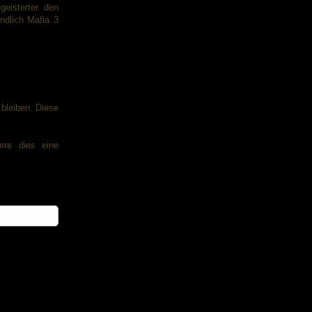
eisterter den
ndlich Mafia 3
bleiben. Diese
¤re dies eine