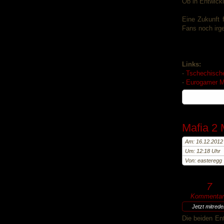
Ob in Entwickl
Eine Zukunft 
Fans noch irg
Links:
-
Tschechisch
-
Eurogamer M
Mafia 2 
Am: 16.12.2012
Um: 12:18 Uhr
Von: easteregg
7
Kommentar
Jetzt mitred
Die beiden Ent