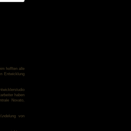
m hofften alle
in Entwicklung
twicklerstudio
tarbeiter haben
trale Novato,
¼ndelung von