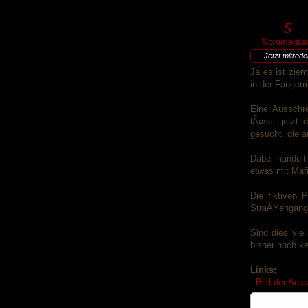
5
Kommentar
Jetzt mitred
Ja es ist zie
in der Fangem
Eine Ausschr
lÃ¤sst jetzt
gesucht, die a
Dabei handelt
etwas mit Mafi
Die fiktiven 
StraÃŸengangs
Sind dies vie
bisher noch k
Links:
-
Bild der Aus