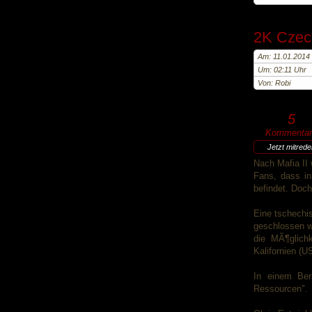
2K Czech
Am: 11.01.2014
Um: 02:11 Uhr
Von: Robi
5
Kommentar
Jetzt mitred
Nach Mafia II
Fans, dass in
befindet. Doc
Eine tschechi
geschlossen we
die MÃ¶glich
Kalifornien (
In einem Be
Ressourcen".