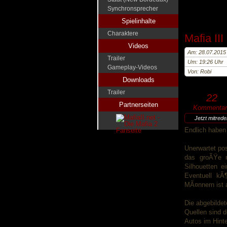
Synchronsprecher
Spielinhalte
Charaktere
Mafia II
Videos
Am: 28.07.2015
Trailer
Um: 19:26 Uhr
Gameplay-Videos
Von: Robi
Downloads
Trailer
22
Partnerseiten
Kommentar
Jetzt mitred
Endlich haben 
Unerwartet pos
das groÃŸe n
Silhouetten e
Eventuell kÃ
MÃ¤nnern ist a
Die abgebildet
Quellen sind 
Autos im Hinte