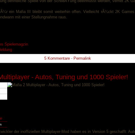
ung befindliche Spiele von der SchlieÃŸung beeinflusst werden, verriet 2K G
fÃ¼r ein Mafia III bleibt somit weiterhin offen. Vielleicht rÃ¼ckt 2K Games
endwann mit einer Stellungnahme raus.
es Spielemagzin
eldung
5 Kommentare
-
Permalink
Multiplayer - Autos, Tuning und 1000 Spieler!
e
en
wickler der inoffiziellen Multiplayer-Mod haben es in Version 5 geschafft: Au