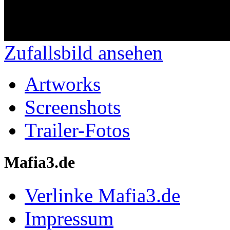
Zufallsbild ansehen
Artworks
Screenshots
Trailer-Fotos
Mafia3.de
Verlinke Mafia3.de
Impressum