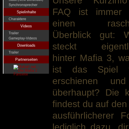
Unsere Kurzinf
Synchronsprecher
FAQ ist immer 
Spielinhalte
Charaktere
einen rasch
Videos
Überblick gut: 
Trailer
Gameplay-Videos
steckt eigentl
Downloads
Trailer
hinter Mafia 3, w
Partnerseiten
ist das Spiel
erschienen un
überhaupt? Die k
findest du auf den 
ausführlicherer 
lediglich dazu, di