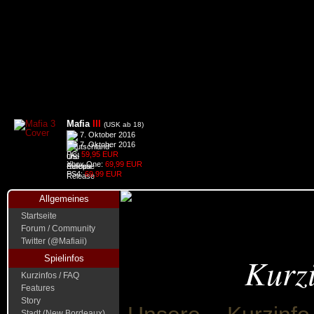
Mafia
III
(USK ab 18)
7. Oktober 2016
7. Oktober 2016
PC:
59,95 EUR
Xbox One:
69,99 EUR
PS4:
69,99 EUR
Allgemeines
Startseite
Forum / Community
Twitter (@Mafiaii)
Kurz
Spielinfos
Kurzinfos / FAQ
Features
Story
Stadt (New Bordeaux)