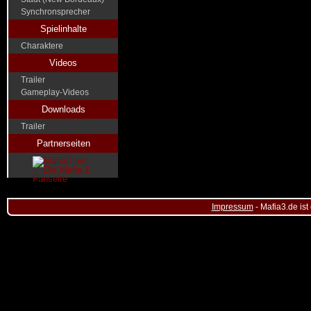
Synchronsprecher
Spielinhalte
Charaktere
Videos
Trailer
Gameplay-Videos
Downloads
Trailer
Partnerseiten
Impressum
- Mafia3.de ist