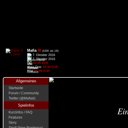
Mafia
III
(USK ab 18)
7. Oktober 2016
7. Oktober 2016
PC:
59,95 EUR
Xbox One:
69,99 EUR
PS4:
69,99 EUR
Allgemeines
Startseite
Forum / Community
Twitter (@Mafiaii)
Spielinfos
Ein
Kurzinfos / FAQ
Features
Story
Stadt (New Bordeaux)