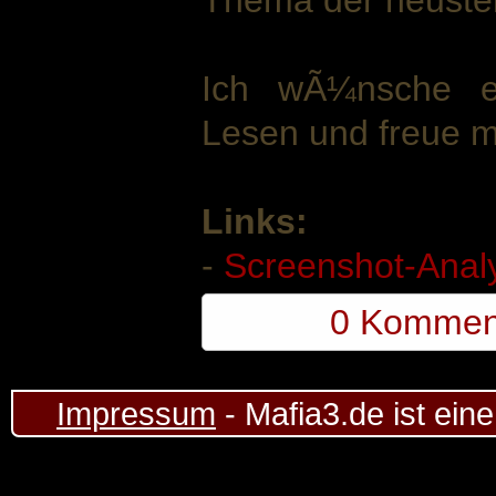
Thema der neust
Ich wÃ¼nsche e
Lesen und freue 
Links:
-
Screenshot-Anal
0 Kommen
Impressum
- Mafia3.de ist ein