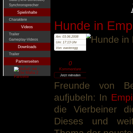
Synchronsprecher
Spielinhalte
Charaktere
Hunde in Empi
Videos
Trailer
Am: 03.06.2008
Gameplay-Videos
Um: 17:13 Uhr
Downloads
Von: easteregg
Trailer
Partnerseiten
0
Kommentare
Jetzt mitreden
Freunde von B
aufjubeln: In
Empi
die Vierbeiner d
Dieses und weit