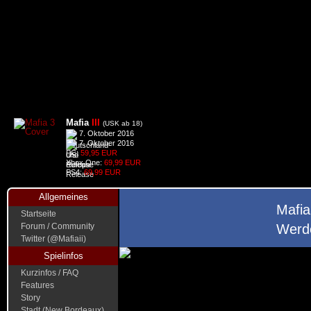
Mafia
III
(USK ab 18)
7. Oktober 2016
7. Oktober 2016
PC:
59,95 EUR
Xbox One:
69,99 EUR
PS4:
69,99 EUR
Allgemeines
Mafia
Startseite
Forum / Community
Werde
Twitter (@Mafiaii)
Spielinfos
Kurzinfos / FAQ
Features
Story
Stadt (New Bordeaux)