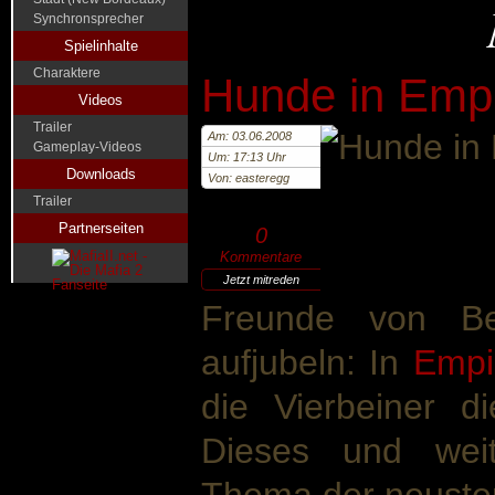
Synchronsprecher
Spielinhalte
Charaktere
Hunde in Empi
Videos
Trailer
Am: 03.06.2008
Gameplay-Videos
Um: 17:13 Uhr
Downloads
Von: easteregg
Trailer
Partnerseiten
0
Kommentare
Jetzt mitreden
Freunde von B
aufjubeln: In
Empi
die Vierbeiner d
Dieses und weit