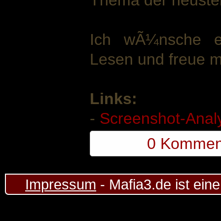
Thema der neust
Ich wÃ¼nsche e
Lesen und freue 
Links:
-
Screenshot-Anal
0 Kommen
Impressum
- Mafia3.de ist ein