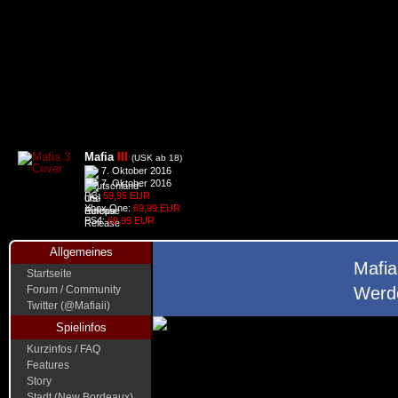
Mafia
III
(USK ab 18)
7. Oktober 2016
7. Oktober 2016
PC:
59,95 EUR
Xbox One:
69,99 EUR
PS4:
69,99 EUR
Allgemeines
Mafia
Startseite
Forum / Community
Werde
Twitter (@Mafiaii)
Spielinfos
Kurzinfos / FAQ
Features
Story
Stadt (New Bordeaux)