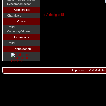
Synchronsprecher
Spielinhalte
« Vorheriges Bild
Charaktere
Videos
Trailer
Gameplay-Videos
Downloads
Trailer
Partnerseiten
Impressum
- Mafia3.de ist