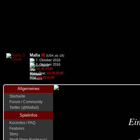
Mafia
III
(USK ab 18)
7. Oktober 2016
7. Oktober 2016
PC:
59,95 EUR
Xbox One:
69,99 EUR
PS4:
69,99 EUR
Allgemeines
Startseite
Forum / Community
Twitter (@Mafiaii)
Spielinfos
Ein
Kurzinfos / FAQ
Features
Story
Stadt (New Bordeaux)