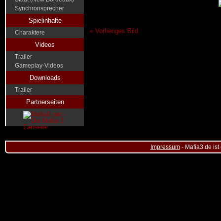
Synchronsprecher
Spielinhalte
« Vorheriges Bild
Charaktere
Videos
Trailer
Gameplay-Videos
Downloads
Trailer
Partnerseiten
Impressum
- Mafia3.de ist