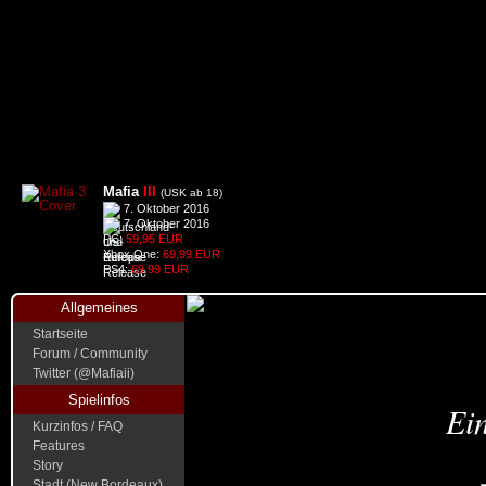
Mafia
III
(USK ab 18)
7. Oktober 2016
7. Oktober 2016
PC:
59,95 EUR
Xbox One:
69,99 EUR
PS4:
69,99 EUR
Allgemeines
Startseite
Forum / Community
Twitter (@Mafiaii)
Spielinfos
Ein
Kurzinfos / FAQ
Features
Story
Stadt (New Bordeaux)